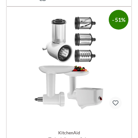
- 51%
KitchenAid