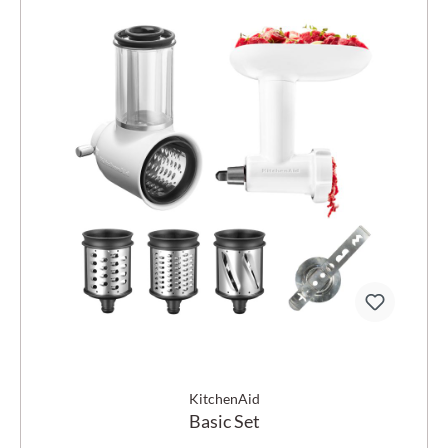
KitchenAid
Basic Set